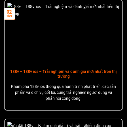
Xử lý các giao dịch nạp và rút tiền một cách chính xác,
02
Th3
minh bạch.
Hỗ trợ khách hàng nhanh chóng khi gặp sự cố tại sảnh
cược
188v
.
Gửi thông báo về các chương trình khuyến mãi, ưu đãi độc
quyền hoặc thay đổi chính sách quan trọng.
Phát hiện và ngăn chặn các hành vi gian lận, bào cỏ, hoặc
sử dụng phần mềm can thiệp kết quả.
188v – 188v ios – Trải nghiệm và đánh giá mới nhất trên thị
trường
Nâng cấp hệ thống dựa trên phân tích hành vi người dùng
ẩn danh.
Khám phá 188v ios thông qua hành trình phát triển, các sản
phẩm và dịch vụ cốt lõi, cùng trải nghiệm người dùng và
phản hồi cộng đồng.
Hệ thống mã hóa dữ liệu an toàn tuyệt đối cho thành viên
188v