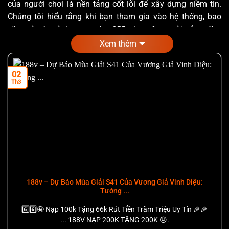
của người chơi là nền tảng cốt lõi để xây dựng niềm tin.
Chúng tôi hiểu rằng khi bạn tham gia vào hệ thống, bao
gồm cả các sảnh game như
188v
, bạn đang gửi gắm niềm
tin vào khả năng bảo mật của chúng tôi.
Xem thêm
Văn bản này được soạn thảo nhằm minh bạch hóa quy
02
trình thu thập, xử lý và bảo vệ dữ liệu của thành viên.
Th3
Chúng tôi cam kết tuân thủ các chuẩn mực E-E-A-T (Kinh
nghiệm, Chuyên môn, Thẩm quyền và Tin cậy) để mang lại
môi trường cá cược an toàn, minh bạch nhất.
Chính sách quyền riêng tư và bảo mật thông tin người
dùng tại 188v
188v – Dự Báo Mùa Giải S41 Của Vương Giả Vinh Diệu:
Tướng ...
Mục Lục Nội Dung
6️⃣6️⃣🤩 Nạp 100k Tặng 66k Rút Tiền Trăm Triệu Uy Tín 🎉🎉
... 188V NẠP 200K TẶNG 200K 😞.
1. Phạm Vi Thu Thập Dữ Liệu Người Dùng