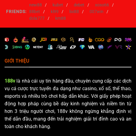
new88
kubet
debet
xoso66
mà không lưu trữ danh tính cá nhân cụ thể.
FRIENDS:
88bet
kl99
lixi88
007win
dola777
km88
Lưu ý: Bạn hoàn toàn có quyền từ chối hoặc xóa Cookie
thông qua cài đặt trình duyệt, tuy nhiên điều này có thể
ảnh hưởng đến trải nghiệm mượt mà khi chơi game.
5. Quyền Lợi & Trách Nhiệm Của Thành Viên
188v
GIỚI THIỆU
Chúng tôi tôn trọng quyền làm chủ dữ liệu của khách hàng.
Theo chính sách này, bạn có các quyền cụ thể sau:
188v
là nhà cái uy tín hàng đầu, chuyên cung cấp các dịch
Quyền truy cập:
Bạn có thể xem lại lịch sử cược, lịch sử
vụ cá cược trực tuyến đa dạng như casino, xổ số, thể thao,
giao dịch bất cứ lúc nào.
esports và nhiều trò chơi hấp dẫn khác. Với giấy phép hoạt
động hợp pháp cùng bề dày kinh nghiệm và niềm tin từ
Quyền chỉnh sửa:
Yêu cầu cập nhật thông tin cá nhân nếu
hơn 3 triệu người chơi, 188v không ngừng khẳng định vị
có sai sót hoặc thay đổi (ví dụ: đổi số điện thoại).
thế dẫn đầu, mang đến trải nghiệm giải trí đỉnh cao và an
Quyền khiếu nại:
Liên hệ bộ phận CSKH nếu nghi ngờ
toàn cho khách hàng.
thông tin của mình bị rò rỉ.