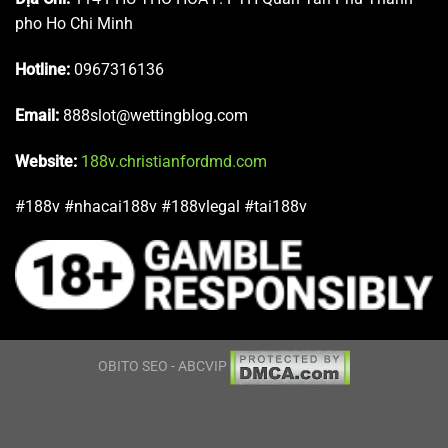
không ngừng nỗ lực nâng cấp hệ thống bảo mật để sảnh
pho Ho Chi Minh
chơi
188v
luôn là điểm đến tin cậy nhất. Nếu có bất kỳ thắc
mắc nào về cách chúng tôi xử lý dữ liệu của bạn, đừng
Hotline:
0967316136
ngần ngại liên hệ với bộ phận hỗ trợ trực tuyến 24/7.
Email:
888slot@wettingblog.com
Website:
188v.christianfordmd.com
#188v #nhacai188v #188vlegal #tai188v
OBITO SEO - ABCVIP