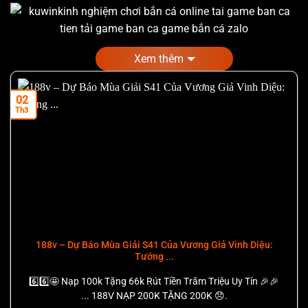
kuwinkinh nghiệm chơi bắn cá online tai game ban ca tien
Xem thêm
tải game ban ca game bắn cá zalo
02
santa ana star casino hotel | vn777​
Th3
vn777​, Khám Phá Thế Giới Casino Giàu Có Trong thế giới
hiện đại, santa ana star casino hotel | vn777​ khôngtỷ lệ soi
kèo casino nap tien bang the cao.
santa ana star casino hotel | vn777​
188v – Dự Báo Mùa Giải S41 Của Vương Giả Vinh Diệu:
Baixe PG Slot : เกม & Hacker no PC com MEmu -
Tướng ...
memuplay.com
6️⃣6️⃣🤩 Nạp 100k Tặng 66k Rút Tiền Trăm Triệu Uy Tín 🎉🎉
nap the muh5 trực tiếp tennis us open 2023 các trang đánh
... 188V NẠP 200K TẶNG 200K 😞.
bài trực tuyến poker hands matrix nap the game