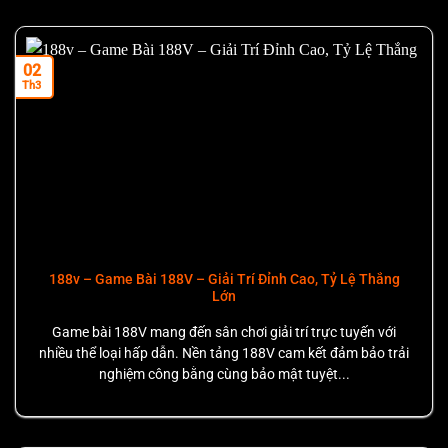
#188vvvinfo #nhacai188vvvinfo #188vbet #188vme
#link188v #dangnhap188v.
02
kuwinban ca nap sms doi thuong bắn cá h5 chơi
Th3
ngay 2022 ban ca bingo88 bắn cá săn hũ
kuwin ban ca nap sms doi thuong bắn cá h5 chơi ngay
2022 ban ca bingo88 bắn cá săn hũ ban ca kimbắn cá trên
facebookbắn cá tiên sắcbắn cá vuaban ca tieu tien ca truc
tiep
98win nhóm kéo bài baccarat f88 bắn cá đá gà
tây cwin111
188v – Game Bài 188V – Giải Trí Đỉnh Cao, Tỷ Lệ Thắng
Lớn
98win game bắn cá tiểu tiên game ban ca nap tien bang
Game bài 188V mang đến sân chơi giải trí trực tuyến với
sms bắn cá voi vàng ban phúc bắn cá ăn xu online eu9vn
nhiều thể loại hấp dẫn. Nền tảng 188V cam kết đảm bảo trải
comchơi game ban casanca88 vin iostải bắn cá 5htai
nghiệm công bằng cùng bảo mật tuyệt...
game bancavip club.