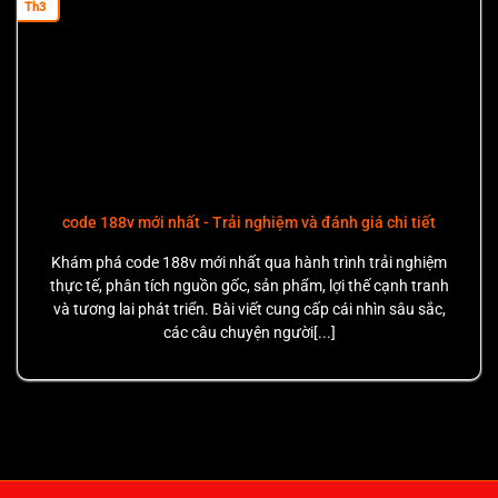
Th3
code 188v mới nhất - Trải nghiệm và đánh giá chi tiết
Khám phá code 188v mới nhất qua hành trình trải nghiệm
thực tế, phân tích nguồn gốc, sản phẩm, lợi thế cạnh tranh
và tương lai phát triển. Bài viết cung cấp cái nhìn sâu sắc,
các câu chuyện người[...]